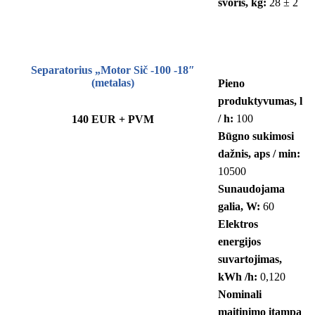
svoris, kg:
28 ± 2
Separatorius „Motor Sič -100 -18″
(metalas)
Pieno
produktyvumas, l
/ h:
100
140 EUR + PVM
Būgno sukimosi
dažnis, aps / min:
10500
Sunaudojama
galia, W:
60
Elektros
energijos
suvartojimas,
kWh /h:
0,120
Nominali
maitinimo įtampa