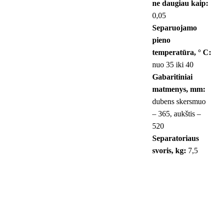
ne daugiau kaip:
0,05
Separuojamo
pieno
temperatūra, ° С:
nuo 35 iki 40
Gabaritiniai
matmenys, mm:
dubens skersmuo
– 365, aukštis –
520
Separatoriaus
svoris, kg:
7,5