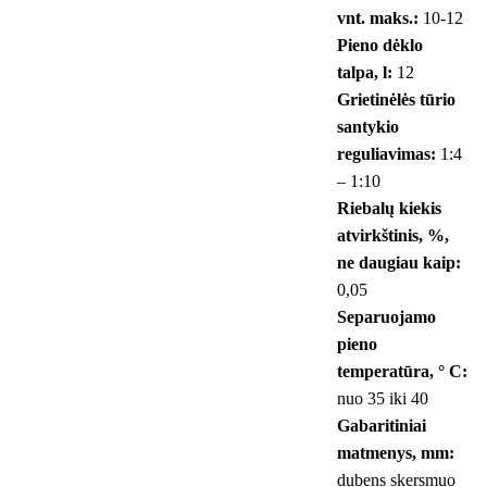
vnt. maks.:
10-12
Pieno dėklo
talpa, l:
12
Grietinėlės tūrio
santykio
reguliavimas:
1:4
– 1:10
Riebalų kiekis
atvirkštinis, %,
ne daugiau kaip:
0,05
Separuojamo
pieno
temperatūra, ° С:
nuo 35 iki 40
Gabaritiniai
matmenys, mm:
dubens skersmuo