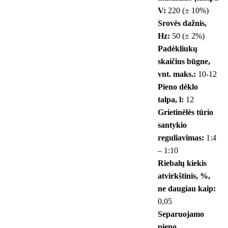
V:
220 (± 10%)
Srovės dažnis,
Hz:
50 (± 2%)
Padėkliukų
skaičius būgne,
vnt. maks.:
10-12
Pieno dėklo
talpa, l:
12
Grietinėlės tūrio
santykio
reguliavimas:
1:4
– 1:10
Riebalų kiekis
atvirkštinis, %,
ne daugiau kaip:
0,05
Separuojamo
pieno