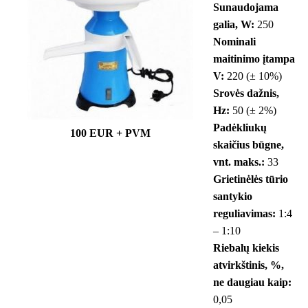
Sunaudojama
galia, W:
250
Nominali
maitinimo įtampa
V:
220 (± 10%)
Srovės dažnis,
Hz:
50 (± 2%)
Padėkliukų
100 EUR + PVM
skaičius būgne,
vnt. maks.:
33
Grietinėlės tūrio
santykio
reguliavimas:
1:4
– 1:10
Riebalų kiekis
atvirkštinis, %,
ne daugiau kaip:
0,05