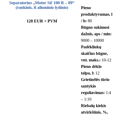
Separatorius „Motor Sič 100 R – 09“
(rankinis, iš aliuminio lydinio)
Pieno
produktyvumas, l
/ h:
80
120 EUR + PVM
Būgno sukimosi
dažnis, aps / min:
9000 – 10000
Padėkliukų
skaičius būgne,
vnt. maks.:
10-12
Pieno dėklo
talpa, l:
12
Grietinėlės tūrio
santykio
reguliavimas:
1:4
– 1:10
Riebalų kiekis
atvirkštinis, %,