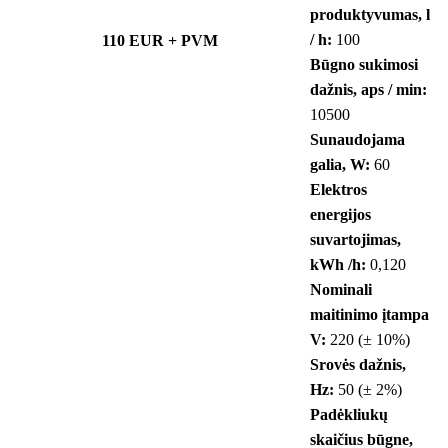
produktyvumas, l
/ h:
100
110 EUR + PVM
Būgno sukimosi
dažnis, aps / min:
10500
Sunaudojama
galia, W:
60
Elektros
energijos
suvartojimas,
kWh /h:
0,120
Nominali
maitinimo įtampa
V:
220 (± 10%)
Srovės dažnis,
Hz:
50 (± 2%)
Padėkliukų
skaičius būgne,