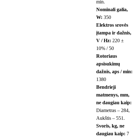
min.
Nominali galia,
W:
350
Elektros srovės
įtampa ir dažnis,
V / Hz:
220 ±
10% / 50
Rotoriaus
apsisukimų
dažnis, aps / min:
1380
Bendrieji
matmenys, mm,
ne daugiau kaip:
Diametras – 284,
Aukštis – 551.
Svoris, kg, ne
daugiau kaip:
7