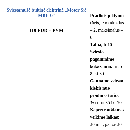
Sviestamušė buitinė elektrinė „Motor Sič
MBE-6″
Pradinis pildymo
tūris, l:
minimalus
– 2, maksimalus –
110 EUR + PVM
6.
Talpa, l:
10
Sviesto
pagaminimo
laikas, min.:
nuo
8 iki 30
Gaunamo sviesto
kiekis nuo
pradinio tūrio,
%:
nuo 35 iki 50
Nepertraukiamas
veikimo laikas:
30 min, pauzė 30