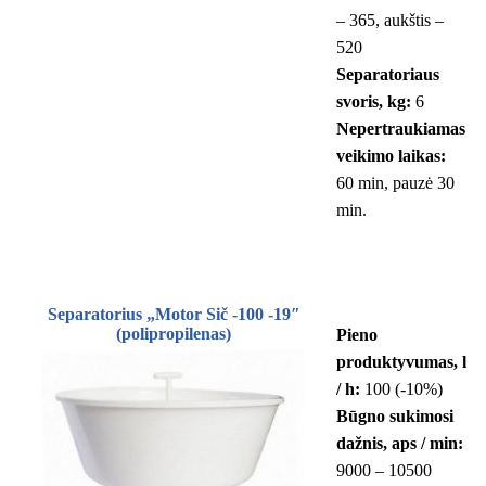
– 365, aukštis –
520
Separatoriaus
svoris, kg:
6
Nepertraukiamas
veikimo laikas:
60 min, pauzė 30
min.
Separatorius „Motor Sič -100 -19″
(polipropilenas)
Pieno
produktyvumas, l
/ h:
100 (-10%)
Būgno sukimosi
dažnis, aps / min:
9000 – 10500