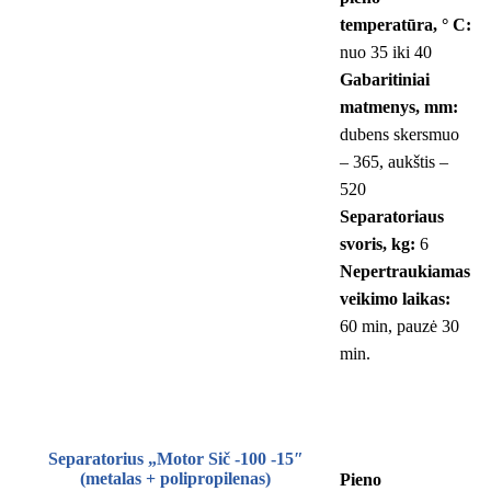
temperatūra, ° С:
nuo 35 iki 40
Gabaritiniai
matmenys, mm:
dubens skersmuo
– 365, aukštis –
520
Separatoriaus
svoris, kg:
6
Nepertraukiamas
veikimo laikas:
60 min, pauzė 30
min.
Separatorius „Motor Sič -100 -15″
(metalas + polipropilenas)
Pieno