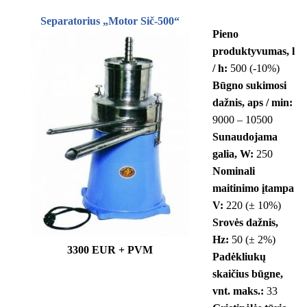
Separatorius „Motor Sič-500“
Pieno
produktyvumas, l
/ h:
500 (-10%)
Būgno sukimosi
dažnis, aps / min:
9000 – 10500
Sunaudojama
galia, W:
250
Nominali
maitinimo įtampa
V:
220 (± 10%)
Srovės dažnis,
Hz:
50 (± 2%)
3300 EUR + PVM
Padėkliukų
skaičius būgne,
vnt. maks.:
33