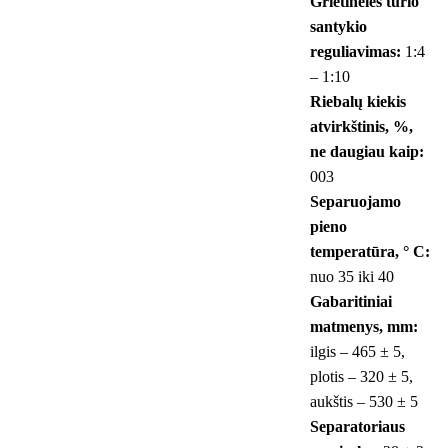
Grietinėlės tūrio
santykio
reguliavimas:
1:4
– 1:10
Riebalų kiekis
atvirkštinis, %,
ne daugiau kaip:
003
Separuojamo
pieno
temperatūra, ° С:
nuo 35 iki 40
Gabaritiniai
matmenys, mm:
ilgis – 465 ± 5,
plotis – 320 ± 5,
aukštis – 530 ± 5
Separatoriaus