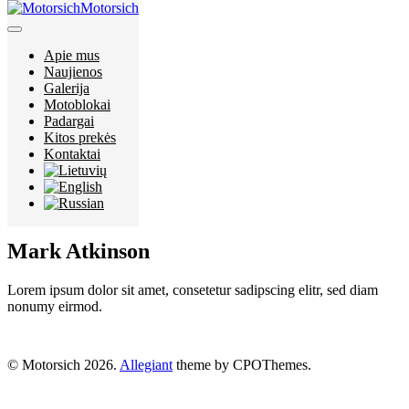
Motorsich
Apie mus
Apie mus
Naujienos
Naujienos
Galerija
Galerija
Motoblokai
Motoblokai
Padargai
Padargai
Kitos prekės
Kitos prekės
Kontaktai
Kontaktai
Mark Atkinson
Lorem ipsum dolor sit amet, consetetur sadipscing elitr, sed diam
nonumy eirmod.
© Motorsich 2026.
Allegiant
theme by CPOThemes.